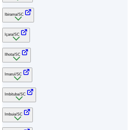
Ibirama/SC
Içara/SC
Ilhota/SC
Imaruí/SC
Imbituba/SC
Imbuia/SC