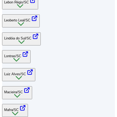
Lebon Régis/SC
Leoberto Leal/SC
Lindóia do Sul/SC
Lontras/SC
Luiz Alves/SC
Macieira/SC
Mafra/SC