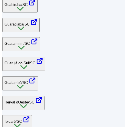
Guabiruba/SC
Guaraciaba/SC
Guaramirim/SC
Guarujá do Sul/SC
Guatambú/SC
Herval dOeste/SC
Ibicaré/SC