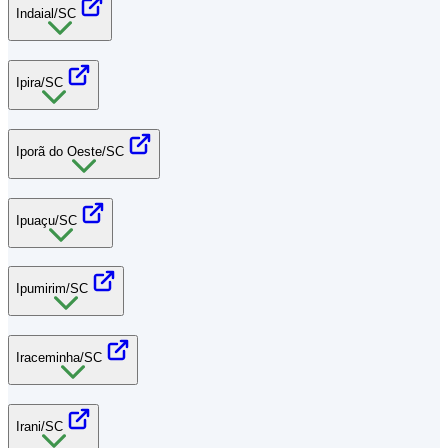
Indaial/SC
Ipira/SC
Iporã do Oeste/SC
Ipuaçu/SC
Ipumirim/SC
Iraceminha/SC
Irani/SC