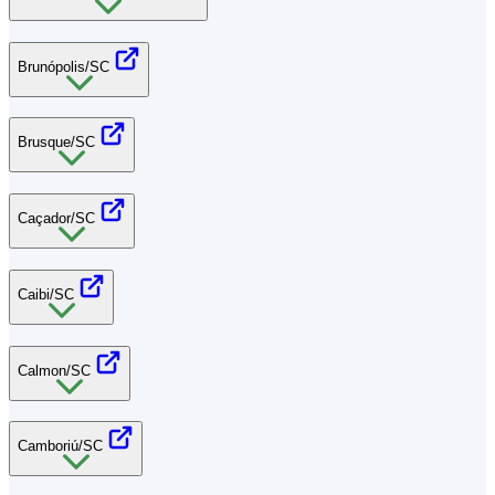
Brunópolis/SC
Brusque/SC
Caçador/SC
Caibi/SC
Calmon/SC
Camboriú/SC