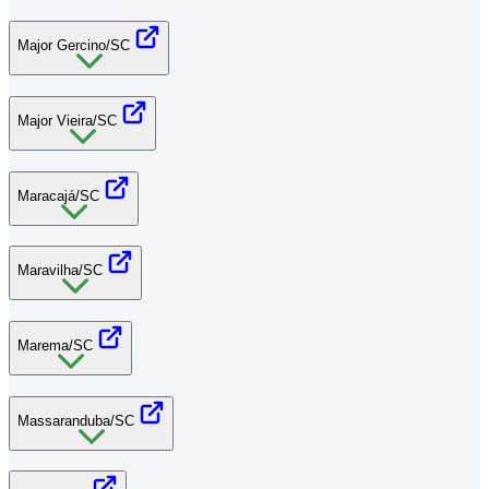
Major Gercino/SC
Major Vieira/SC
Maracajá/SC
Maravilha/SC
Marema/SC
Massaranduba/SC