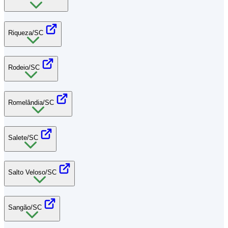
Riqueza/SC
Rodeio/SC
Romelândia/SC
Salete/SC
Salto Veloso/SC
Sangão/SC