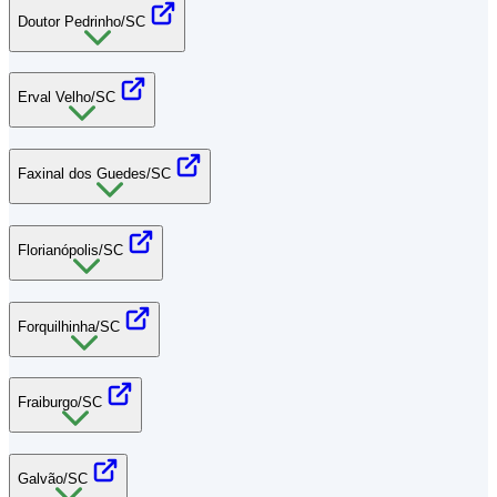
Doutor Pedrinho/SC
Erval Velho/SC
Faxinal dos Guedes/SC
Florianópolis/SC
Forquilhinha/SC
Fraiburgo/SC
Galvão/SC