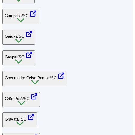
Garopaba/SC
Garuva/SC
Gaspar/SC
Governador Celso Ramos/SC
Grão Pará/SC
Gravatal/SC