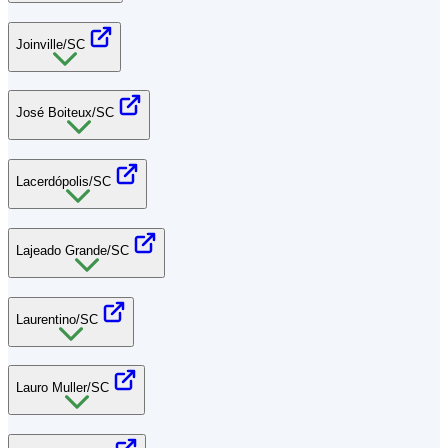
Joinville/SC
José Boiteux/SC
Lacerdópolis/SC
Lajeado Grande/SC
Laurentino/SC
Lauro Muller/SC