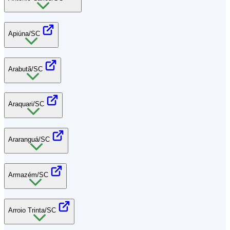
Apiúna/SC
Arabutã/SC
Araquari/SC
Araranguá/SC
Armazém/SC
Arroio Trinta/SC