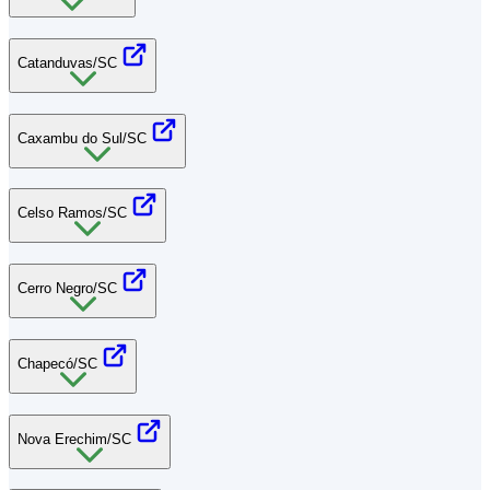
Catanduvas/SC
Caxambu do Sul/SC
Celso Ramos/SC
Cerro Negro/SC
Chapecó/SC
Nova Erechim/SC