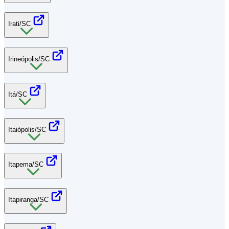
Irati/SC
Irineópolis/SC
Itá/SC
Itaiópolis/SC
Itapema/SC
Itapiranga/SC