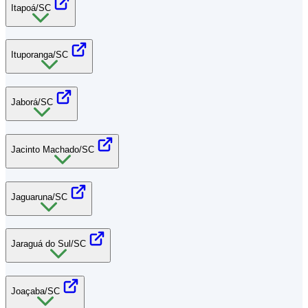
Itapoá/SC
Ituporanga/SC
Jaborá/SC
Jacinto Machado/SC
Jaguaruna/SC
Jaraguá do Sul/SC
Joaçaba/SC