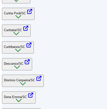
Cunha Porã/SC
Cunhataí/SC
Curitibanos/SC
Descanso/SC
Dionísio Cerqueira/SC
Dona Emma/SC