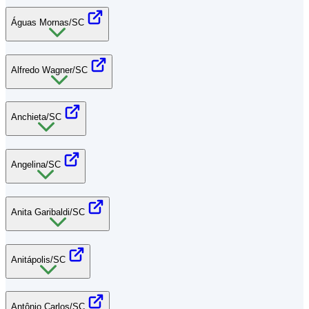
Águas Mornas/SC
Alfredo Wagner/SC
Anchieta/SC
Angelina/SC
Anita Garibaldi/SC
Anitápolis/SC
Antônio Carlos/SC