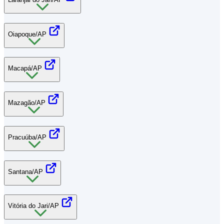
Oiapoque/AP
Macapá/AP
Mazagão/AP
Pracuúba/AP
Santana/AP
Vitória do Jari/AP