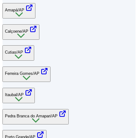
Amapá/AP
Calçoene/AP
Cutias/AP
Ferreira Gomes/AP
Itaubal/AP
Pedra Branca do Amapari/AP
Porto Grande/AP