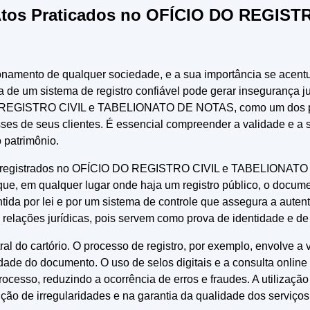
s Atos Praticados no OFÍCIO DO REGI
ionamento de qualquer sociedade, e a sua importância se acen
ia de um sistema de registro confiável pode gerar insegurança ju
DO REGISTRO CIVIL e TABELIONATO DE NOTAS, como um dos pri
sses de seus clientes. É essencial compreender a validade e a s
 patrimônio.
registrados no OFÍCIO DO REGISTRO CIVIL e TABELIONATO DE
a que, em qualquer lugar onde haja um registro público, o docu
da por lei e por um sistema de controle que assegura a autentic
 relações jurídicas, pois servem como prova de identidade e de
ral do cartório. O processo de registro, por exemplo, envolve a
dade do documento. O uso de selos digitais e a consulta online
processo, reduzindo a ocorrência de erros e fraudes. A utiliza
ão de irregularidades e na garantia da qualidade dos serviços