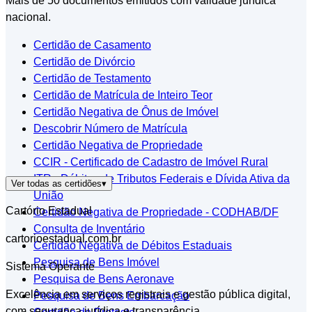
Mais de 50 documentos emitidos com validade jurídica
nacional.
Certidão de Casamento
Certidão de Divórcio
Certidão de Testamento
Certidão de Matrícula de Inteiro Teor
Certidão Negativa de Ônus de Imóvel
Descobrir Número de Matrícula
Certidão Negativa de Propriedade
CCIR - Certificado de Cadastro de Imóvel Rural
ITR - Débitos de Tributos Federais e Dívida Ativa da
Ver todas as certidões
▾
União
Cartório Estadual
Certidão Negativa de Propriedade - CODHAB/DF
Consulta de Inventário
cartorioestadual.com.br
Certidão Negativa de Débitos Estaduais
Pesquisa de Bens Imóvel
Sistema Operante
Pesquisa de Bens Aeronave
Excelência em serviços registrais e gestão pública digital,
Pesquisa de Bens Embarcação
com segurança jurídica e transparência.