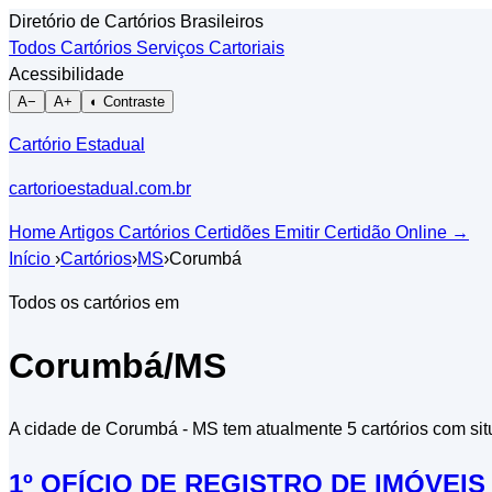
Diretório de Cartórios Brasileiros
Todos Cartórios
Serviços Cartoriais
Acessibilidade
A−
A+
◐ Contraste
Cartório Estadual
cartorioestadual.com.br
Home
Artigos
Cartórios
Certidões
Emitir Certidão Online
→
Início
›
Cartórios
›
MS
›
Corumbá
Todos os cartórios em
Corumbá/MS
A cidade de Corumbá - MS tem atualmente 5 cartórios com sit
1º OFÍCIO DE REGISTRO DE IMÓVEI