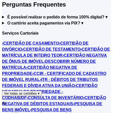
Perguntas Frequentes
É possível realizar o pedido de forma 100% digital?
▾
O cartório aceita pagamentos via PIX?
▾
Serviços Cartoriais
›
CERTIDÃO DE CASAMENTO
›
CERTIDÃO DE
DIVÓRCIO
›
CERTIDÃO DE TESTAMENTO
›
CERTIDÃO DE
MATRÍCULA DE INTEIRO TEOR
›
CERTIDÃO NEGATIVA
DE ÔNUS DE IMÓVEL
›
DESCOBRIR NÚMERO DE
MATRÍCULA
›
CERTIDÃO NEGATIVA DE
PROPRIEDADE
›
CCIR - CERTIFICADO DE CADASTRO
DE IMÓVEL RURAL
›
ITR - DÉBITOS DE TRIBUTOS
FEDERAIS E DÍVIDA ATIVA DA UNIÃO
›
CERTIDÃO
NEGATIVA DE PROPRIEDADE -
Ver todas as certidões
▾
CODHAB/DF
›
CONSULTA DE INVENTÁRIO
›
CERTIDÃO
⛬
NEGATIVA DE DÉBITOS ESTADUAIS
›
PESQUISA DE
BENS IMÓVEL
›
PESQUISA DE BENS