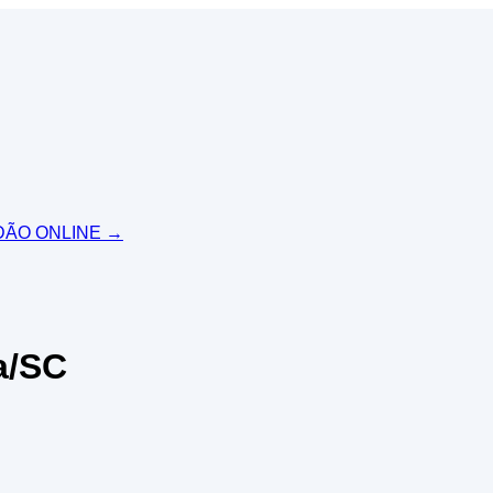
IDÃO ONLINE
→
a/SC