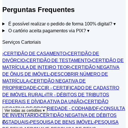
Perguntas Frequentes
É possível realizar o pedido de forma 100% digital?
▾
O cartório aceita pagamentos via PIX?
▾
Serviços Cartoriais
›
CERTIDÃO DE CASAMENTO
›
CERTIDÃO DE
DIVÓRCIO
›
CERTIDÃO DE TESTAMENTO
›
CERTIDÃO DE
MATRÍCULA DE INTEIRO TEOR
›
CERTIDÃO NEGATIVA
DE ÔNUS DE IMÓVEL
›
DESCOBRIR NÚMERO DE
MATRÍCULA
›
CERTIDÃO NEGATIVA DE
PROPRIEDADE
›
CCIR - CERTIFICADO DE CADASTRO
DE IMÓVEL RURAL
›
ITR - DÉBITOS DE TRIBUTOS
FEDERAIS E DÍVIDA ATIVA DA UNIÃO
›
CERTIDÃO
NEGATIVA DE PROPRIEDADE - CODHAB/DF
›
CONSULTA
Ver todas as certidões
▾
DE INVENTÁRIO
›
CERTIDÃO NEGATIVA DE DÉBITOS
⛬
ESTADUAIS
›
PESQUISA DE BENS IMÓVEL
›
PESQUISA