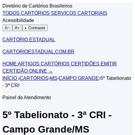
Diretório de Cartórios Brasileiros
TODOS CARTÓRIOS
SERVIÇOS CARTORIAIS
Acessibilidade
A−
A+
◐ Contraste
CARTÓRIO ESTADUAL
CARTORIOESTADUAL.COM.BR
HOME
ARTIGOS
CARTÓRIOS
CERTIDÕES
EMITIR
CERTIDÃO ONLINE
→
INÍCIO
›
CARTÓRIOS
›
MS
›
CAMPO GRANDE
›
5º Tabelionato
- 3ª CRI
Painel de Atendimento
5º Tabelionato - 3ª CRI -
Campo Grande/MS