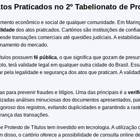
tos Praticados no 2º Tabelionato de P
lvimento econômico e social de qualquer comunidade. Em Marin
alidade
dos atos praticados. Cartórios são instituições de confia
e transações comerciais até questões judiciais. A estabilidad
ionamento do mercado.
Títulos possuem
fé pública
, o que significa que gozam de presun
o, terá validade legal em qualquer outra cidade do Brasil. Essa
lar pela legalidade e segurança dos atos que praticam. A validad
s para prevenir fraudes e litígios. Uma das principais é a
verif
ealizadas análises minuciosas dos documentos apresentados, pa
goroso dos registros, evitando duplicidades e garantindo a rast
gurança das transações.
 Protesto de Títulos tem investido em tecnologia. A utilização
disso, o cartório oferece a possibilidade de consulta online de