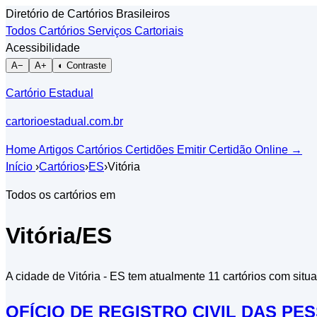
Diretório de Cartórios Brasileiros
Todos Cartórios
Serviços Cartoriais
Acessibilidade
A−
A+
◐ Contraste
Cartório Estadual
cartorioestadual.com.br
Home
Artigos
Cartórios
Certidões
Emitir Certidão Online
→
Início
›
Cartórios
›
ES
›
Vitória
Todos os cartórios em
Vitória/ES
A cidade de Vitória - ES tem atualmente 11 cartórios com situa
OFÍCIO DE REGISTRO CIVIL DAS PE