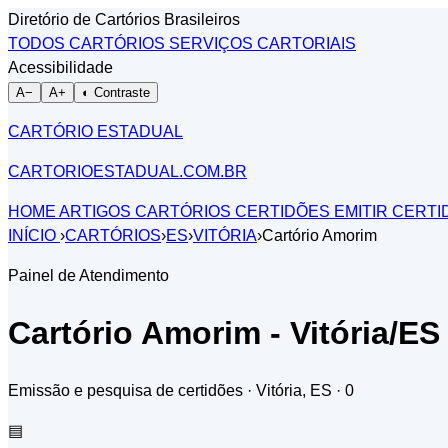
Diretório de Cartórios Brasileiros
TODOS CARTÓRIOS
SERVIÇOS CARTORIAIS
Acessibilidade
A−
A+
◐ Contraste
CARTÓRIO ESTADUAL
CARTORIOESTADUAL.COM.BR
HOME
ARTIGOS
CARTÓRIOS
CERTIDÕES
EMITIR CERT
INÍCIO
›
CARTÓRIOS
›
ES
›
VITÓRIA
›
Cartório Amorim
Painel de Atendimento
Cartório Amorim - Vitória/ES
Emissão e pesquisa de certidões · Vitória, ES
· 0
▤