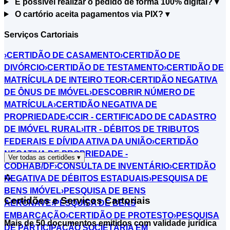
É possível realizar o pedido de forma 100% digital?
▾
O cartório aceita pagamentos via PIX?
▾
Serviços Cartoriais
›
CERTIDÃO DE CASAMENTO
›
CERTIDÃO DE
DIVÓRCIO
›
CERTIDÃO DE TESTAMENTO
›
CERTIDÃO DE
MATRÍCULA DE INTEIRO TEOR
›
CERTIDÃO NEGATIVA
DE ÔNUS DE IMÓVEL
›
DESCOBRIR NÚMERO DE
MATRÍCULA
›
CERTIDÃO NEGATIVA DE
PROPRIEDADE
›
CCIR - CERTIFICADO DE CADASTRO
DE IMÓVEL RURAL
›
ITR - DÉBITOS DE TRIBUTOS
FEDERAIS E DÍVIDA ATIVA DA UNIÃO
›
CERTIDÃO
NEGATIVA DE PROPRIEDADE -
Ver todas as certidões
▾
CODHAB/DF
›
CONSULTA DE INVENTÁRIO
›
CERTIDÃO
⛬
NEGATIVA DE DÉBITOS ESTADUAIS
›
PESQUISA DE
BENS IMÓVEL
›
PESQUISA DE BENS
Certidões e Serviços Cartoriais
AERONAVE
›
PESQUISA DE BENS
EMBARCAÇÃO
›
CERTIDÃO DE PROTESTO
›
PESQUISA
Mais de 50 documentos emitidos com validade jurídica
DE PARTICIPAÇÃO SOCIETÁRIA EM