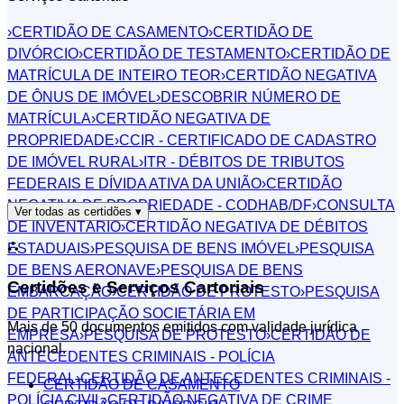
›
CERTIDÃO DE CASAMENTO
›
CERTIDÃO DE
DIVÓRCIO
›
CERTIDÃO DE TESTAMENTO
›
CERTIDÃO DE
MATRÍCULA DE INTEIRO TEOR
›
CERTIDÃO NEGATIVA
DE ÔNUS DE IMÓVEL
›
DESCOBRIR NÚMERO DE
MATRÍCULA
›
CERTIDÃO NEGATIVA DE
PROPRIEDADE
›
CCIR - CERTIFICADO DE CADASTRO
DE IMÓVEL RURAL
›
ITR - DÉBITOS DE TRIBUTOS
FEDERAIS E DÍVIDA ATIVA DA UNIÃO
›
CERTIDÃO
NEGATIVA DE PROPRIEDADE - CODHAB/DF
›
CONSULTA
Ver todas as certidões
▾
DE INVENTÁRIO
›
CERTIDÃO NEGATIVA DE DÉBITOS
⛬
ESTADUAIS
›
PESQUISA DE BENS IMÓVEL
›
PESQUISA
DE BENS AERONAVE
›
PESQUISA DE BENS
Certidões e Serviços Cartoriais
EMBARCAÇÃO
›
CERTIDÃO DE PROTESTO
›
PESQUISA
DE PARTICIPAÇÃO SOCIETÁRIA EM
Mais de 50 documentos emitidos com validade jurídica
EMPRESA
›
PESQUISA DE PROTESTO
›
CERTIDÃO DE
nacional.
ANTECEDENTES CRIMINAIS - POLÍCIA
FEDERAL
›
CERTIDÃO DE ANTECEDENTES CRIMINAIS -
CERTIDÃO DE CASAMENTO
POLÍCIA CIVIL
›
CERTIDÃO NEGATIVA DE CRIME