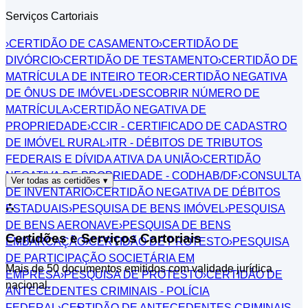
Serviços Cartoriais
›
CERTIDÃO DE CASAMENTO
›
CERTIDÃO DE
DIVÓRCIO
›
CERTIDÃO DE TESTAMENTO
›
CERTIDÃO DE
MATRÍCULA DE INTEIRO TEOR
›
CERTIDÃO NEGATIVA
DE ÔNUS DE IMÓVEL
›
DESCOBRIR NÚMERO DE
MATRÍCULA
›
CERTIDÃO NEGATIVA DE
PROPRIEDADE
›
CCIR - CERTIFICADO DE CADASTRO
DE IMÓVEL RURAL
›
ITR - DÉBITOS DE TRIBUTOS
FEDERAIS E DÍVIDA ATIVA DA UNIÃO
›
CERTIDÃO
NEGATIVA DE PROPRIEDADE - CODHAB/DF
›
CONSULTA
Ver todas as certidões
▾
DE INVENTÁRIO
›
CERTIDÃO NEGATIVA DE DÉBITOS
⛬
ESTADUAIS
›
PESQUISA DE BENS IMÓVEL
›
PESQUISA
DE BENS AERONAVE
›
PESQUISA DE BENS
Certidões e Serviços Cartoriais
EMBARCAÇÃO
›
CERTIDÃO DE PROTESTO
›
PESQUISA
DE PARTICIPAÇÃO SOCIETÁRIA EM
Mais de 50 documentos emitidos com validade jurídica
EMPRESA
›
PESQUISA DE PROTESTO
›
CERTIDÃO DE
nacional.
ANTECEDENTES CRIMINAIS - POLÍCIA
FEDERAL
›
CERTIDÃO DE ANTECEDENTES CRIMINAIS -