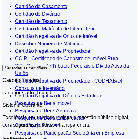
Certidão de Casamento
Certidão de Divórcio
Certidão de Testamento
Certidão de Matrícula de Inteiro Teor
Certidão Negativa de Ônus de Imóvel
Descobrir Número de Matrícula
Certidão Negativa de Propriedade
CCIR - Certificado de Cadastro de Imóvel Rural
ITR - Débitos de Tributos Federais e Dívida Ativa da
Ver todas as certidões
▾
União
Cartório Estadual
Certidão Negativa de Propriedade - CODHAB/DF
Consulta de Inventário
cartorioestadual.com.br
Certidão Negativa de Débitos Estaduais
Pesquisa de Bens Imóvel
Sistema Operante
Pesquisa de Bens Aeronave
Excelência em serviços registrais e gestão pública digital,
Pesquisa de Bens Embarcação
com segurança jurídica e transparência.
Certidão de Protesto
Pesquisa de Participação Societária em Empresa