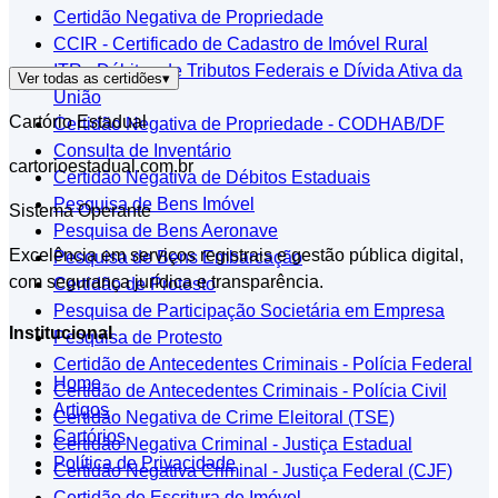
Certidão Negativa de Propriedade
CCIR - Certificado de Cadastro de Imóvel Rural
ITR - Débitos de Tributos Federais e Dívida Ativa da
Ver todas as certidões
▾
União
Cartório Estadual
Certidão Negativa de Propriedade - CODHAB/DF
Consulta de Inventário
cartorioestadual.com.br
Certidão Negativa de Débitos Estaduais
Pesquisa de Bens Imóvel
Sistema Operante
Pesquisa de Bens Aeronave
Excelência em serviços registrais e gestão pública digital,
Pesquisa de Bens Embarcação
com segurança jurídica e transparência.
Certidão de Protesto
Pesquisa de Participação Societária em Empresa
Institucional
Pesquisa de Protesto
Certidão de Antecedentes Criminais - Polícia Federal
Home
Certidão de Antecedentes Criminais - Polícia Civil
Artigos
Certidão Negativa de Crime Eleitoral (TSE)
Cartórios
Certidão Negativa Criminal - Justiça Estadual
Política de Privacidade
Certidão Negativa Criminal - Justiça Federal (CJF)
Certidão de Escritura de Imóvel