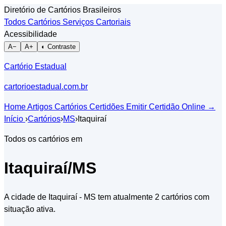
Diretório de Cartórios Brasileiros
Todos Cartórios
Serviços Cartoriais
Acessibilidade
A−
A+
◐ Contraste
Cartório Estadual
cartorioestadual.com.br
Home
Artigos
Cartórios
Certidões
Emitir Certidão Online
→
Início
›
Cartórios
›
MS
›
Itaquiraí
Todos os cartórios em
Itaquiraí/MS
A cidade de Itaquiraí - MS tem atualmente 2 cartórios com
situação ativa.