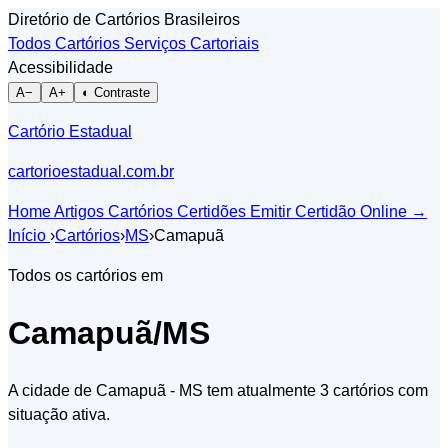
Diretório de Cartórios Brasileiros
Todos Cartórios
Serviços Cartoriais
Acessibilidade
A−
A+
◐ Contraste
Cartório Estadual
cartorioestadual.com.br
Home
Artigos
Cartórios
Certidões
Emitir Certidão Online
→
Início
›
Cartórios
›
MS
›
Camapuã
Todos os cartórios em
Camapuã/MS
A cidade de Camapuã - MS tem atualmente 3 cartórios com
situação ativa.