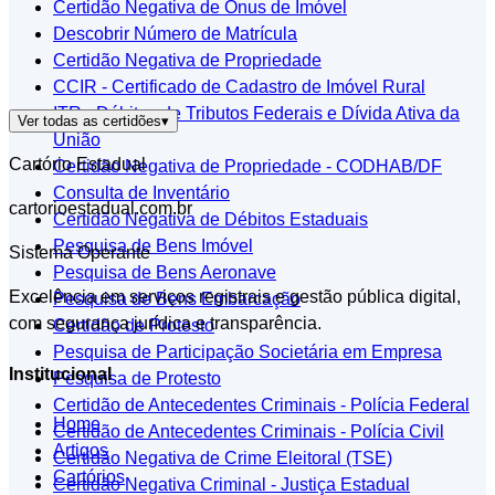
Certidão Negativa de Ônus de Imóvel
Descobrir Número de Matrícula
Certidão Negativa de Propriedade
CCIR - Certificado de Cadastro de Imóvel Rural
ITR - Débitos de Tributos Federais e Dívida Ativa da
Ver todas as certidões
▾
União
Cartório Estadual
Certidão Negativa de Propriedade - CODHAB/DF
Consulta de Inventário
cartorioestadual.com.br
Certidão Negativa de Débitos Estaduais
Pesquisa de Bens Imóvel
Sistema Operante
Pesquisa de Bens Aeronave
Excelência em serviços registrais e gestão pública digital,
Pesquisa de Bens Embarcação
com segurança jurídica e transparência.
Certidão de Protesto
Pesquisa de Participação Societária em Empresa
Institucional
Pesquisa de Protesto
Certidão de Antecedentes Criminais - Polícia Federal
Home
Certidão de Antecedentes Criminais - Polícia Civil
Artigos
Certidão Negativa de Crime Eleitoral (TSE)
Cartórios
Certidão Negativa Criminal - Justiça Estadual