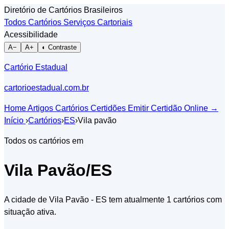
Diretório de Cartórios Brasileiros
Todos Cartórios
Serviços Cartoriais
Acessibilidade
A−
A+
◐ Contraste
Cartório Estadual
cartorioestadual.com.br
Home
Artigos
Cartórios
Certidões
Emitir Certidão Online
→
Início
›
Cartórios
›
ES
›
Vila pavão
Todos os cartórios em
Vila Pavão/ES
A cidade de Vila Pavão - ES tem atualmente 1 cartórios com
situação ativa.