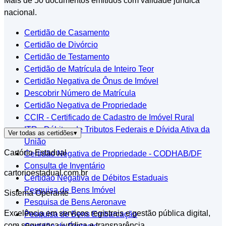
Mais de 50 documentos emitidos com validade jurídica
nacional.
Certidão de Casamento
Certidão de Divórcio
Certidão de Testamento
Certidão de Matrícula de Inteiro Teor
Certidão Negativa de Ônus de Imóvel
Descobrir Número de Matrícula
Certidão Negativa de Propriedade
CCIR - Certificado de Cadastro de Imóvel Rural
ITR - Débitos de Tributos Federais e Dívida Ativa da
Ver todas as certidões
▾
União
Cartório Estadual
Certidão Negativa de Propriedade - CODHAB/DF
Consulta de Inventário
cartorioestadual.com.br
Certidão Negativa de Débitos Estaduais
Pesquisa de Bens Imóvel
Sistema Operante
Pesquisa de Bens Aeronave
Excelência em serviços registrais e gestão pública digital,
Pesquisa de Bens Embarcação
com segurança jurídica e transparência.