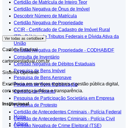
Certidão de Matrícula de Inteiro Teor
Certidão Negativa de Ônus de Imóvel
Descobrir Número de Matrícula
Certidão Negativa de Propriedade
CCIR - Certificado de Cadastro de Imóvel Rural
ITR - Débitos de Tributos Federais e Dívida Ativa da
Ver todas as certidões
▾
União
Cartório Estadual
Certidão Negativa de Propriedade - CODHAB/DF
Consulta de Inventário
cartorioestadual.com.br
Certidão Negativa de Débitos Estaduais
Pesquisa de Bens Imóvel
Sistema Operante
Pesquisa de Bens Aeronave
Excelência em serviços registrais e gestão pública digital,
Pesquisa de Bens Embarcação
com segurança jurídica e transparência.
Certidão de Protesto
Pesquisa de Participação Societária em Empresa
Institucional
Pesquisa de Protesto
Certidão de Antecedentes Criminais - Polícia Federal
Home
Certidão de Antecedentes Criminais - Polícia Civil
Artigos
Certidão Negativa de Crime Eleitoral (TSE)