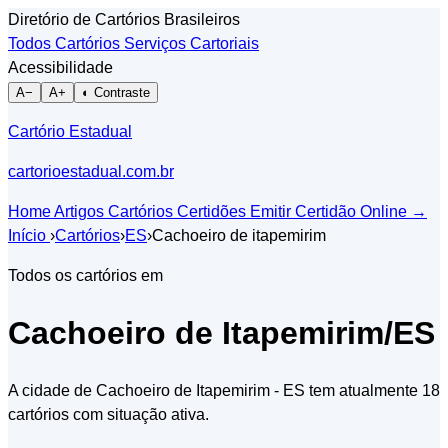
Diretório de Cartórios Brasileiros
Todos Cartórios
Serviços Cartoriais
Acessibilidade
A−
A+
◐ Contraste
Cartório Estadual
cartorioestadual.com.br
Home
Artigos
Cartórios
Certidões
Emitir Certidão Online
→
Início
›
Cartórios
›
ES
›
Cachoeiro de itapemirim
Todos os cartórios em
Cachoeiro de Itapemirim/ES
A cidade de Cachoeiro de Itapemirim - ES tem atualmente 18
cartórios com situação ativa.