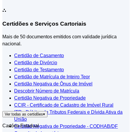
⛬
Certidões e Serviços Cartoriais
Mais de 50 documentos emitidos com validade jurídica
nacional.
Certidão de Casamento
Certidão de Divórcio
Certidão de Testamento
Certidão de Matrícula de Inteiro Teor
Certidão Negativa de Ônus de Imóvel
Descobrir Número de Matrícula
Certidão Negativa de Propriedade
CCIR - Certificado de Cadastro de Imóvel Rural
ITR - Débitos de Tributos Federais e Dívida Ativa da
Ver todas as certidões
▾
União
Cartório Estadual
Certidão Negativa de Propriedade - CODHAB/DF