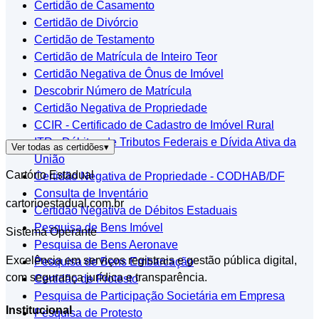
Certidão de Casamento
Certidão de Divórcio
Certidão de Testamento
Certidão de Matrícula de Inteiro Teor
Certidão Negativa de Ônus de Imóvel
Descobrir Número de Matrícula
Certidão Negativa de Propriedade
CCIR - Certificado de Cadastro de Imóvel Rural
ITR - Débitos de Tributos Federais e Dívida Ativa da
Ver todas as certidões
▾
União
Cartório Estadual
Certidão Negativa de Propriedade - CODHAB/DF
Consulta de Inventário
cartorioestadual.com.br
Certidão Negativa de Débitos Estaduais
Pesquisa de Bens Imóvel
Sistema Operante
Pesquisa de Bens Aeronave
Excelência em serviços registrais e gestão pública digital,
Pesquisa de Bens Embarcação
com segurança jurídica e transparência.
Certidão de Protesto
Pesquisa de Participação Societária em Empresa
Institucional
Pesquisa de Protesto