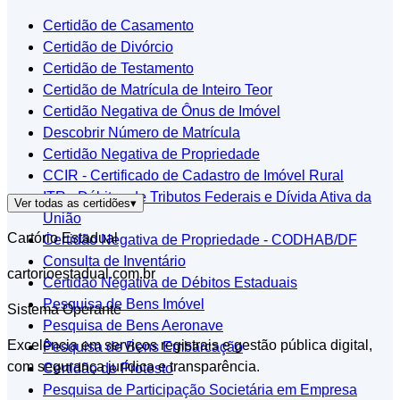
Certidão de Casamento
Certidão de Divórcio
Certidão de Testamento
Certidão de Matrícula de Inteiro Teor
Certidão Negativa de Ônus de Imóvel
Descobrir Número de Matrícula
Certidão Negativa de Propriedade
CCIR - Certificado de Cadastro de Imóvel Rural
ITR - Débitos de Tributos Federais e Dívida Ativa da
Ver todas as certidões
▾
União
Cartório Estadual
Certidão Negativa de Propriedade - CODHAB/DF
Consulta de Inventário
cartorioestadual.com.br
Certidão Negativa de Débitos Estaduais
Pesquisa de Bens Imóvel
Sistema Operante
Pesquisa de Bens Aeronave
Excelência em serviços registrais e gestão pública digital,
Pesquisa de Bens Embarcação
com segurança jurídica e transparência.
Certidão de Protesto
Pesquisa de Participação Societária em Empresa