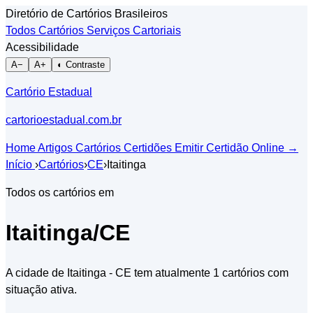
Diretório de Cartórios Brasileiros
Todos Cartórios
Serviços Cartoriais
Acessibilidade
A−
A+
◐ Contraste
Cartório Estadual
cartorioestadual.com.br
Home
Artigos
Cartórios
Certidões
Emitir Certidão Online
→
Início
›
Cartórios
›
CE
›
Itaitinga
Todos os cartórios em
Itaitinga/CE
A cidade de Itaitinga - CE tem atualmente 1 cartórios com
situação ativa.