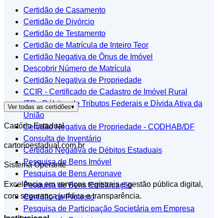
Certidão de Casamento
Certidão de Divórcio
Certidão de Testamento
Certidão de Matrícula de Inteiro Teor
Certidão Negativa de Ônus de Imóvel
Descobrir Número de Matrícula
Certidão Negativa de Propriedade
CCIR - Certificado de Cadastro de Imóvel Rural
ITR - Débitos de Tributos Federais e Dívida Ativa da
Ver todas as certidões
▾
União
Cartório Estadual
Certidão Negativa de Propriedade - CODHAB/DF
Consulta de Inventário
cartorioestadual.com.br
Certidão Negativa de Débitos Estaduais
Pesquisa de Bens Imóvel
Sistema Operante
Pesquisa de Bens Aeronave
Excelência em serviços registrais e gestão pública digital,
Pesquisa de Bens Embarcação
com segurança jurídica e transparência.
Certidão de Protesto
Pesquisa de Participação Societária em Empresa