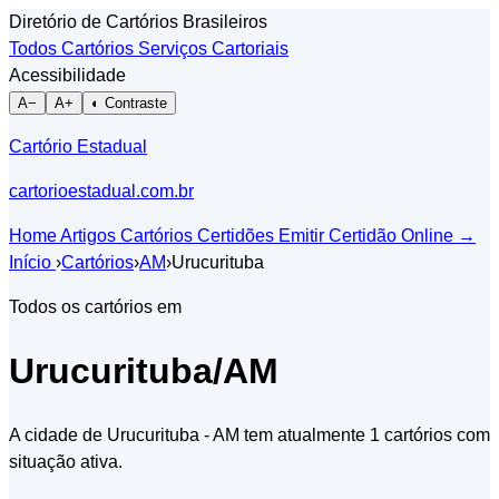
Diretório de Cartórios Brasileiros
Todos Cartórios
Serviços Cartoriais
Acessibilidade
A−
A+
◐ Contraste
Cartório Estadual
cartorioestadual.com.br
Home
Artigos
Cartórios
Certidões
Emitir Certidão Online
→
Início
›
Cartórios
›
AM
›
Urucurituba
Todos os cartórios em
Urucurituba/AM
A cidade de Urucurituba - AM tem atualmente 1 cartórios com
situação ativa.