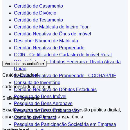
Certidão de Casamento
Certidão de Divórcio
Certidão de Testamento
Certidão de Matrícula de Inteiro Teor
Certidão Negativa de Ônus de Imóvel
Descobrir Número de Matrícula
Certidão Negativa de Propriedade
CCIR - Certificado de Cadastro de Imóvel Rural
ITR - Débitos de Tributos Federais e Dívida Ativa da
Ver todas as certidões
▾
União
Cartório Estadual
Certidão Negativa de Propriedade - CODHAB/DF
Consulta de Inventário
cartorioestadual.com.br
Certidão Negativa de Débitos Estaduais
Pesquisa de Bens Imóvel
Sistema Operante
Pesquisa de Bens Aeronave
Excelência em serviços registrais e gestão pública digital,
Pesquisa de Bens Embarcação
com segurança jurídica e transparência.
Certidão de Protesto
Pesquisa de Participação Societária em Empresa