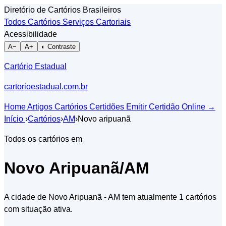
Diretório de Cartórios Brasileiros
Todos Cartórios
Serviços Cartoriais
Acessibilidade
A−
A+
◐ Contraste
Cartório Estadual
cartorioestadual.com.br
Home
Artigos
Cartórios
Certidões
Emitir Certidão Online
→
Início
›
Cartórios
›
AM
›
Novo aripuanã
Todos os cartórios em
Novo Aripuanã/AM
A cidade de Novo Aripuanã - AM tem atualmente 1 cartórios
com situação ativa.