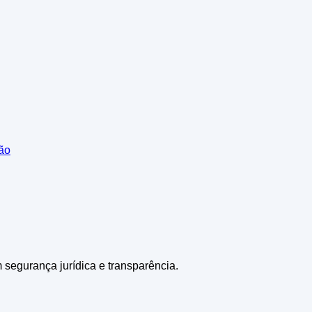
ião
m segurança jurídica e transparência.