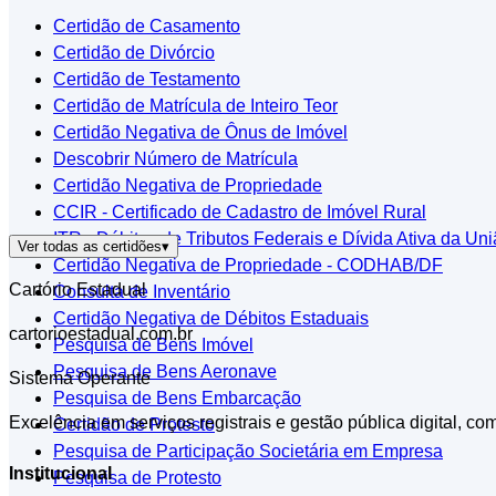
Certidão de Casamento
Certidão de Divórcio
Certidão de Testamento
Certidão de Matrícula de Inteiro Teor
Certidão Negativa de Ônus de Imóvel
Descobrir Número de Matrícula
Certidão Negativa de Propriedade
CCIR - Certificado de Cadastro de Imóvel Rural
ITR - Débitos de Tributos Federais e Dívida Ativa da Un
Ver todas as certidões
▾
Certidão Negativa de Propriedade - CODHAB/DF
Cartório Estadual
Consulta de Inventário
Certidão Negativa de Débitos Estaduais
cartorioestadual.com.br
Pesquisa de Bens Imóvel
Pesquisa de Bens Aeronave
Sistema Operante
Pesquisa de Bens Embarcação
Excelência em serviços registrais e gestão pública digital, co
Certidão de Protesto
Pesquisa de Participação Societária em Empresa
Institucional
Pesquisa de Protesto