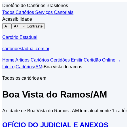
Diretório de Cartórios Brasileiros
Todos Cartórios
Serviços Cartoriais
Acessibilidade
A−
A+
◐ Contraste
Cartório Estadual
cartorioestadual.com.br
Home
Artigos
Cartórios
Certidões
Emitir Certidão Online
→
Início
›
Cartórios
›
AM
›
Boa vista do ramos
Todos os cartórios em
Boa Vista do Ramos/AM
A cidade de Boa Vista do Ramos - AM tem atualmente 1 cartóri
OFÍCIO DO JUDICIAL E ANEXOS