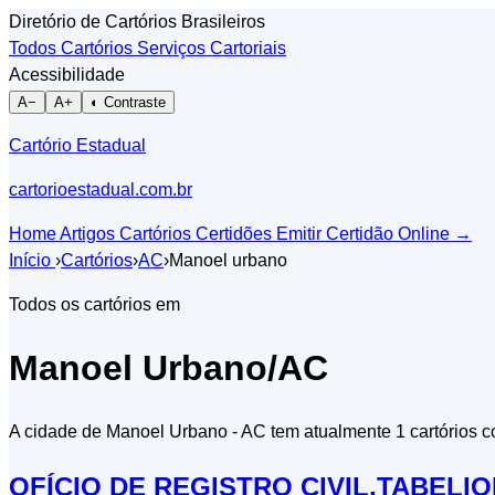
Diretório de Cartórios Brasileiros
Todos Cartórios
Serviços Cartoriais
Acessibilidade
A−
A+
◐ Contraste
Cartório Estadual
cartorioestadual.com.br
Home
Artigos
Cartórios
Certidões
Emitir Certidão Online
→
Início
›
Cartórios
›
AC
›
Manoel urbano
Todos os cartórios em
Manoel Urbano/AC
A cidade de Manoel Urbano - AC tem atualmente 1 cartórios co
OFÍCIO DE REGISTRO CIVIL,TABELI