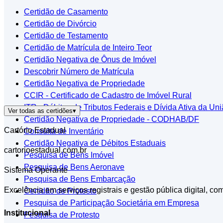
Certidão de Casamento
Certidão de Divórcio
Certidão de Testamento
Certidão de Matrícula de Inteiro Teor
Certidão Negativa de Ônus de Imóvel
Descobrir Número de Matrícula
Certidão Negativa de Propriedade
CCIR - Certificado de Cadastro de Imóvel Rural
ITR - Débitos de Tributos Federais e Dívida Ativa da Un
Ver todas as certidões
▾
Certidão Negativa de Propriedade - CODHAB/DF
Cartório Estadual
Consulta de Inventário
Certidão Negativa de Débitos Estaduais
cartorioestadual.com.br
Pesquisa de Bens Imóvel
Pesquisa de Bens Aeronave
Sistema Operante
Pesquisa de Bens Embarcação
Excelência em serviços registrais e gestão pública digital, co
Certidão de Protesto
Pesquisa de Participação Societária em Empresa
Institucional
Pesquisa de Protesto