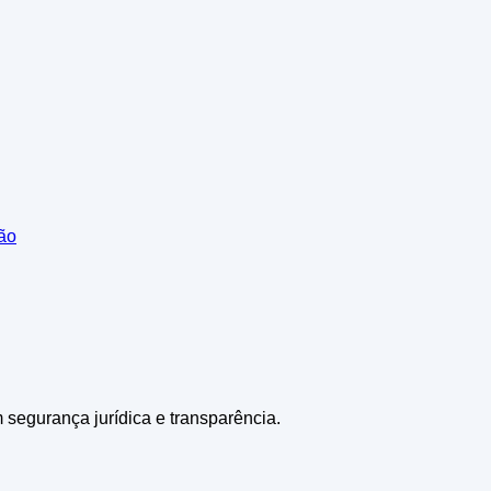
ião
m segurança jurídica e transparência.