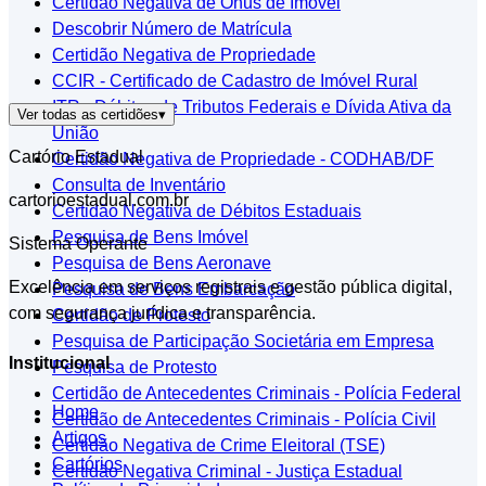
Certidão Negativa de Ônus de Imóvel
Descobrir Número de Matrícula
Certidão Negativa de Propriedade
CCIR - Certificado de Cadastro de Imóvel Rural
ITR - Débitos de Tributos Federais e Dívida Ativa da
Ver todas as certidões
▾
União
Cartório Estadual
Certidão Negativa de Propriedade - CODHAB/DF
Consulta de Inventário
cartorioestadual.com.br
Certidão Negativa de Débitos Estaduais
Pesquisa de Bens Imóvel
Sistema Operante
Pesquisa de Bens Aeronave
Excelência em serviços registrais e gestão pública digital,
Pesquisa de Bens Embarcação
com segurança jurídica e transparência.
Certidão de Protesto
Pesquisa de Participação Societária em Empresa
Institucional
Pesquisa de Protesto
Certidão de Antecedentes Criminais - Polícia Federal
Home
Certidão de Antecedentes Criminais - Polícia Civil
Artigos
Certidão Negativa de Crime Eleitoral (TSE)
Cartórios
Certidão Negativa Criminal - Justiça Estadual